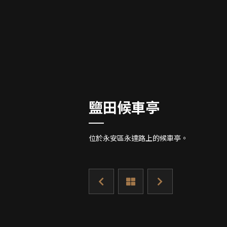
景點相片集
SCENE PHOTOS
1
/
22
鹽田候車亭
位於永安區永達路上的候車亭。