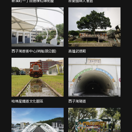
新濱町一丁目連棟紅磚街屋
原愛國婦人會館
西子灣遊客中心(哨船頭公園)
高雄武德殿
哈瑪星鐵道文化園區
西子灣隧道