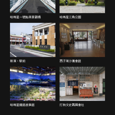
哈瑪星一號船渠景觀橋
哈瑪星三角公園
新濱・駅前
西子灣沙灘會館
哈瑪星鐵道故事館
打狗文史再興會社