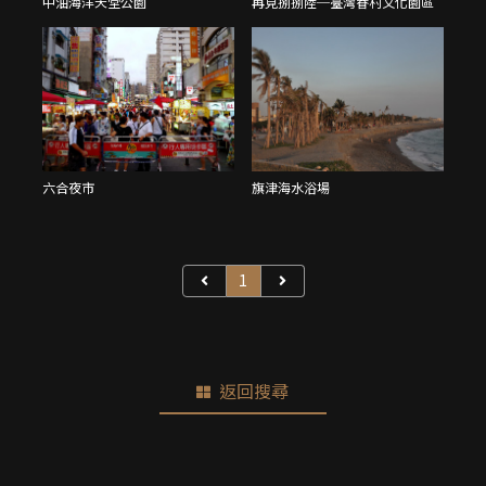
中油海洋天堂公園
再見捌捌陸─臺灣眷村文化園區
六合夜市
旗津海水浴場
1
返回搜尋