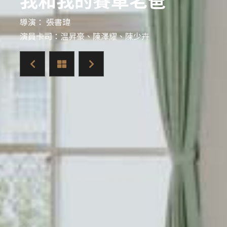
導演： 張書瑋
演員卡司：温昇豪、陳澤耀、陳少卉